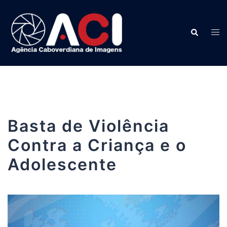
Saltar
para
o
Pesquisar
Alter
conteúdo
menu
Basta de Violência
Contra a Criança e o
Adolescente