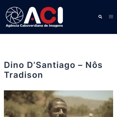
Saltar
para
o
Pesquisar
Alter
conteúdo
menu
Dino D’Santiago – Nôs
Tradison