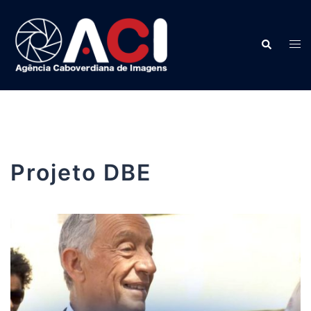
Saltar
para
o
Pesquisar
Alter
conteúdo
menu
Projeto DBE