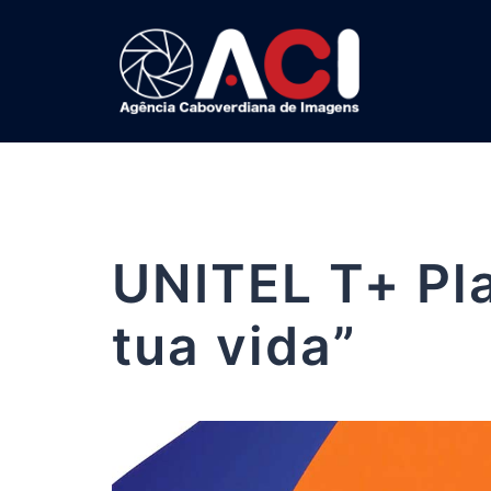
Saltar
para
o
conteúdo
UNITEL T+ Pla
tua vida”