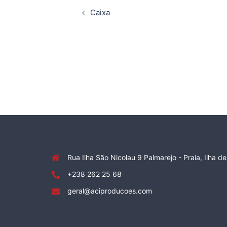
de
Caixa
artigos
Rua Ilha São Nicolau 9 Palmarejo - Praia, Ilha d
+238 262 25 68
geral@aciproducoes.com